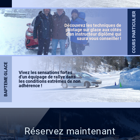
RETOUR
COURS PARTICULIER
Découvrez les techniques de
pilotage sur glace aux côtés
d'un instructeur diplômé qui
saura vous conseiller !
BAPTEME GLACE
COURS PARTICULIER 20 MINUTES
Vivez les sensations fortes
d’un équipage de rallye dans
les conditions extrêmes de non
adhérence !
RETOUR
SÉRIES 10 TOURS
Réservez maintenant