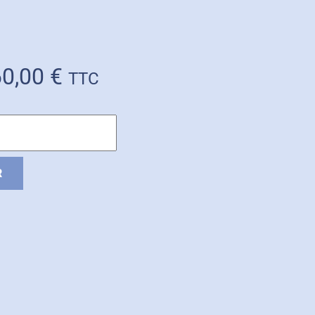
60,00
€
TTC
R