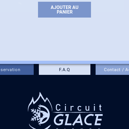
AJOUTER AU
PANIER
servation
F.A.Q
Contact / 