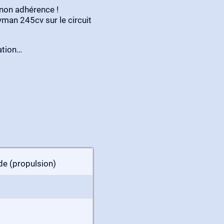
 non adhérence !
man 245cv sur le circuit
ation…
e (propulsion)