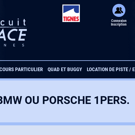
Connexion
Inscription
COURS PARTICULIER
QUAD ET BUGGY
LOCATION DE PISTE / 
PARTICULIER
COURS PARTICULIER 20 MINUTES
BMW OU PORSCHE 1PERS.
E
SÉRIES 10 TOURS
DUO COURS PARTICULIER + SÉRIE
BAPTÊME GLACE