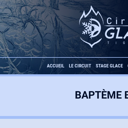
Aller
au
contenu
ACCUEIL
LE CIRCUIT
STAGE GLACE
STAGES COURS 
BAPTÈME 
STAGES GROUP